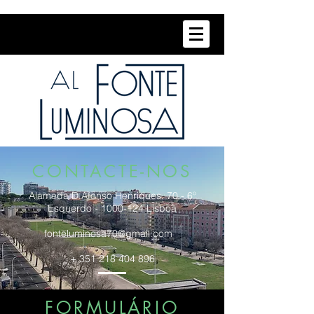
CONTACTE-NOS
Alameda D.Afonso Henriques, 70 - 6º
Esquerdo -
1000-124
Lisboa
fonteluminosa70@gmail.com
+
351 218 404 896
FORMULÁRIO